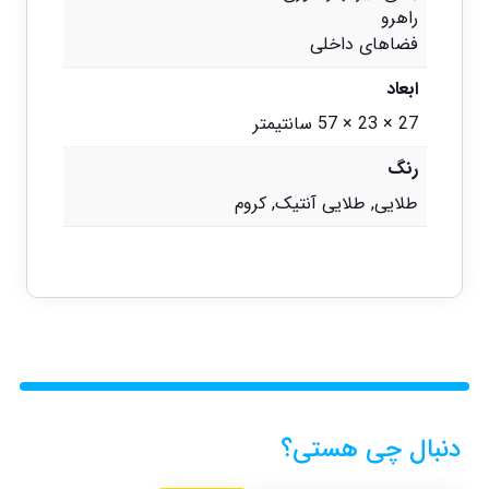
راهرو
فضاهای داخلی
ابعاد
27 × 23 × 57 سانتیمتر
رنگ
طلایی, طلایی آنتیک, کروم
دنبال چی هستی؟