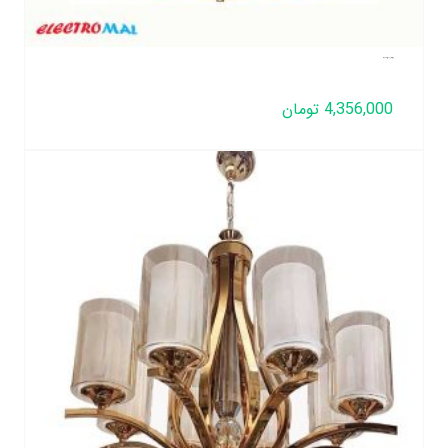
لوستر لهستانی مدل دورینگ 4 شعله
4,356,000
تومان