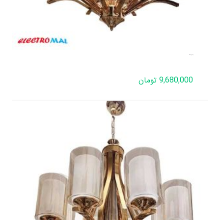
لوستر مدل غنچه ۸ شعله
9,680,000
تومان