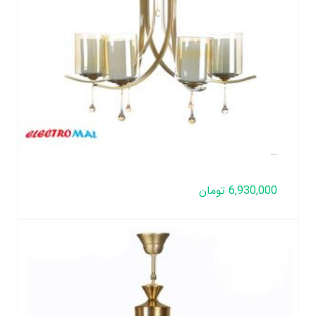
لوستر مدل ال پیچ 6 شعله
6,930,000
تومان