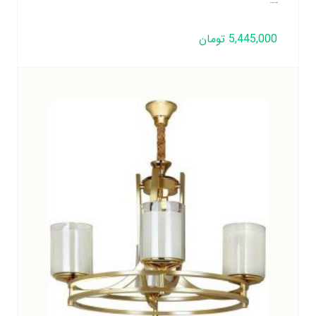
لوستر لهستانی مدل دورینگ 5 شعله
5,445,000
تومان