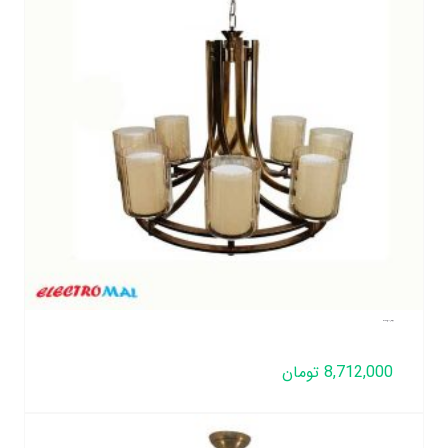
لوستر لهستانی مدل دورینگ 8 شعله
8,712,000
تومان