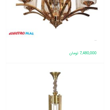
لوستر مدل غنچه 6 شعله
7,480,000
تومان