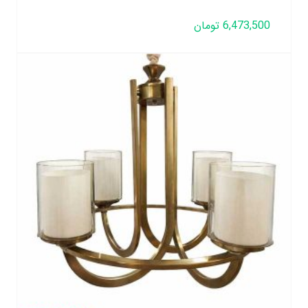
6,473,500
تومان