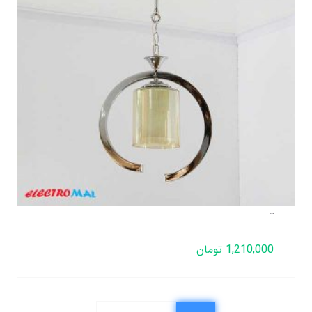
لوستر فنری تک شعله
1,210,000
تومان