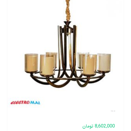
لوستر لهستانی مدل عصایی تک رینگ 8 شعله
8,602,000
تومان