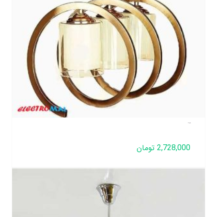
لوستر فنری 3 شعله
2,728,000
تومان