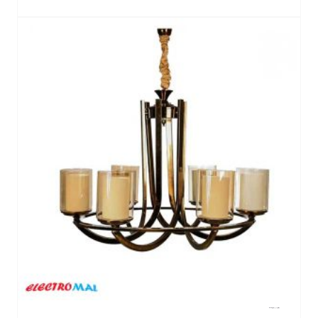
لوستر لهستانی مدل عصایی تک رینگ 6 شعله