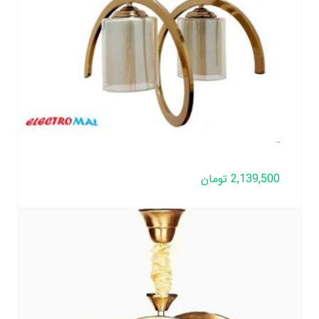
لوستر فنری 2 شعله
2,139,500
تومان