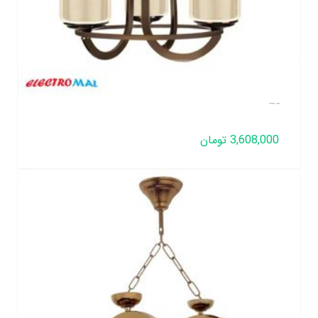
لوستر لهستانی مدل عصایی تک رینگ 3 شعله
3,608,000
تومان