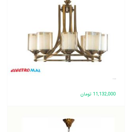
لوستر لهستانی مدل دورینگ 10 شعله
11,132,000
تومان