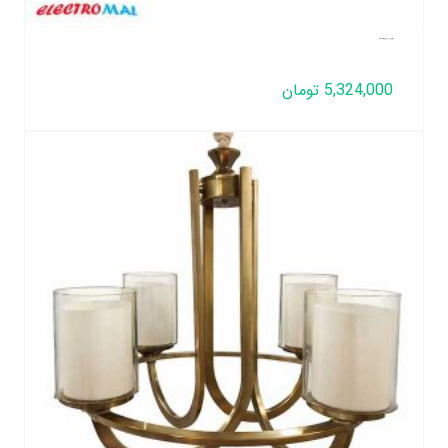
لوستر لهستانی مدل عصایی تک رینگ 5 شعله
5,324,000
تومان