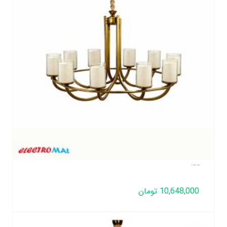
لوستر لهستانی مدل عصایی تک رینگ 10 شعله
10,648,000
تومان