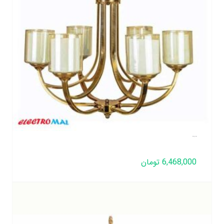
لوستر چکشی 6 شعله
6,468,000
تومان