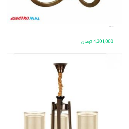
لوستر لهستانی مدل عصایی تک رینگ 4 شعله
4,301,000
تومان